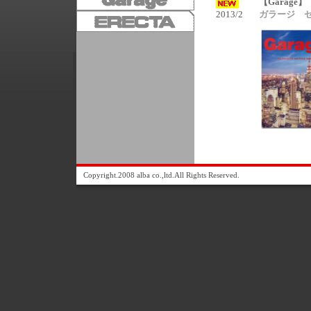
【Garage】
2013/2
ガラージ 
Copyright.2008 alba co.,ltd.All Rights Reserved.